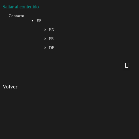
Saltar al contenido
Contacto
ES
EN
FR
DE
Sobre no
Calidad 
Volver