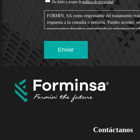
Consentimiento
*
He leído y acepto la
política de privacidad
.
*
FORMIN, SA como responsable del tratamiento tratara
respuesta a tu consulta o petición. Puedes acceder, re
ejercer otros derechos consultando la información ad
de datos en nuestra política de privacidad
Contáctanos