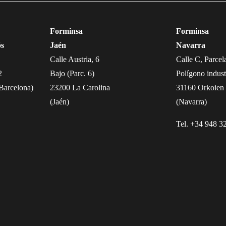
Forminsa
Forminsa
ós
Jaén
Navarra
Calle Austria, 6
Calle C, Parcel
2
Bajo (Parc. 6)
Polígono indust
(Barcelona)
23200 La Carolina
31160 Orkoien
(Jaén)
(Navarra)
Tel. +34 948 3