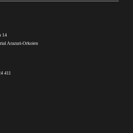
a 14
rial Arazuri-Orkoien
24 411