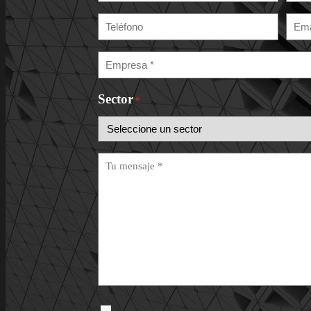
*
*
Teléfono
Ema
*
Empresa
*
Sector
*
Mensaje
*