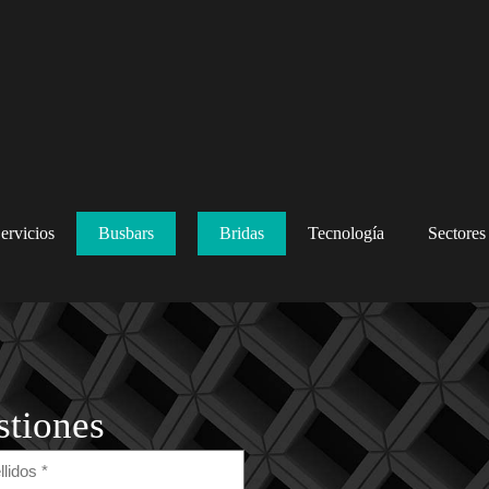
ervicios
Busbars
Bridas
Tecnología
Sectores
stiones
lidos