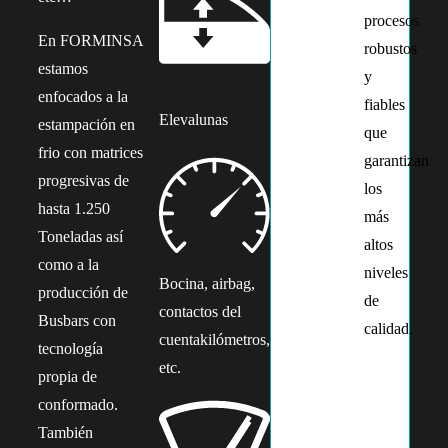
procesos
En FORMINSA
robustos
estamos
y
enfocados a la
fiables
Elevalunas
estampación en
que
frio con matrices
garantizan
progresivas de
los
hasta 1.250
más
Toneladas así
altos
como a la
niveles
Bocina, airbag,
producción de
de
contactos del
Busbars con
calidad.
cuentakilómetros,
tecnología
etc.
propia de
conformado.
También