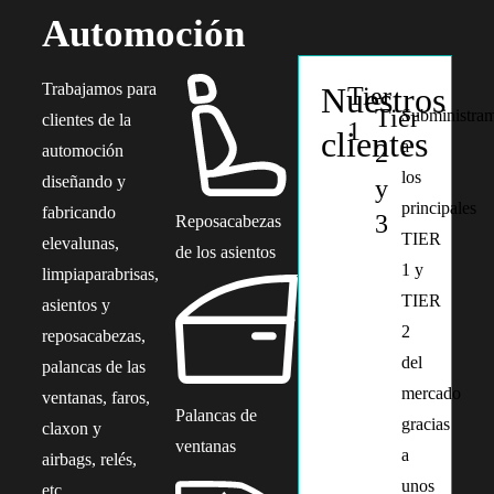
Automoción
Trabajamos para
Nuestros
Tier
Tier
Subministra
clientes de la
1
clientes
a
2
automoción
los
diseñando y
y
principales
fabricando
3
Reposacabezas
TIER
elevalunas,
de los asientos
1 y
limpiaparabrisas,
TIER
asientos y
2
reposacabezas,
del
palancas de las
mercado
ventanas, faros,
Palancas de
gracias
claxon y
ventanas
a
airbags, relés,
unos
etc…