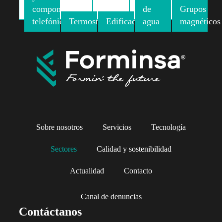
componentes
de
Grupos
telefónicos
Termostatos
Edificación
agua
magnéticos
Sobre nosotros
Servicios
Tecnología
Sectores
Calidad y sostenibilidad
Actualidad
Contacto
Canal de denuncias
Contáctanos