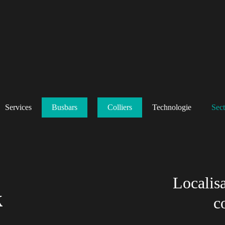
Services
Busbars
Colliers
Technologie
Sect
Localisa
k
c