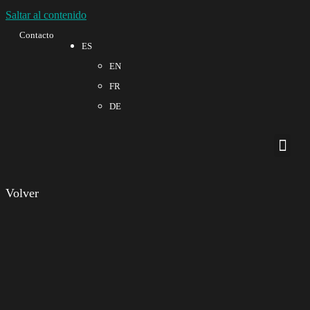
Saltar al contenido
Contacto
ES
EN
FR
DE
Sobre no
Calidad 
Volver