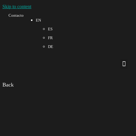
Skip to content
Contacto
EN
ES
FR
DE
Quality a
Back