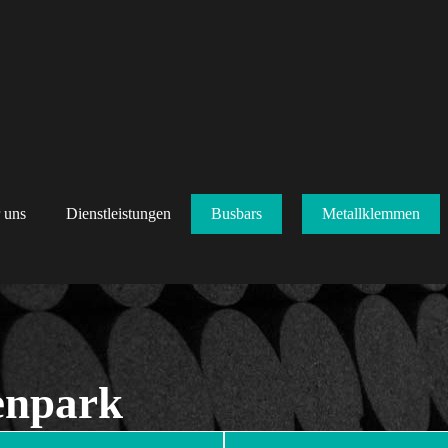
 uns
Dienstleistungen
Busbars
Metallklemmen
enpark